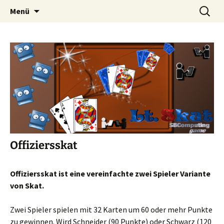
SBComputing Android Apps
Zum
Suchen
Android
Menü
Inhalt
nach:
springen
Offiziersskat
Offiziersskat ist eine vereinfachte zwei Spieler Variante
von Skat.
Zwei Spieler spielen mit 32 Karten um 60 oder mehr Punkte
zu gewinnen. Wird Schneider (90 Punkte) oder Schwarz (120